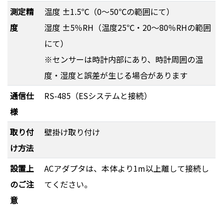
測定精
温度 ±1.5℃（0～50℃の範囲にて）
度
湿度 ±5％RH（温度25℃・20～80％RHの範囲
にて）
※センサーは時計内部にあり、時計周囲の温
度・湿度と誤差が生じる場合があります
通信仕
RS-485（ESシステムと接続）
様
取り付
壁掛け取り付け
け方法
設置上
ACアダプタは、本体より1m以上離して接続し
のご注
てください。
意