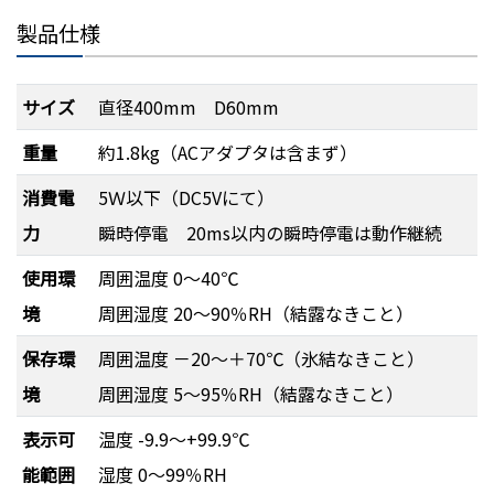
製品仕様
サイズ
直径400mm D60mm
重量
約1.8kg（ACアダプタは含まず）
消費電
5Ｗ以下（DC5Vにて）
力
瞬時停電 20ms以内の瞬時停電は動作継続
使用環
周囲温度 0～40℃
境
周囲湿度 20～90％RH（結露なきこと）
保存環
周囲温度 －20～＋70℃（氷結なきこと）
境
周囲湿度 5～95％RH（結露なきこと）
表示可
温度 -9.9～+99.9℃
能範囲
湿度 0～99％RH